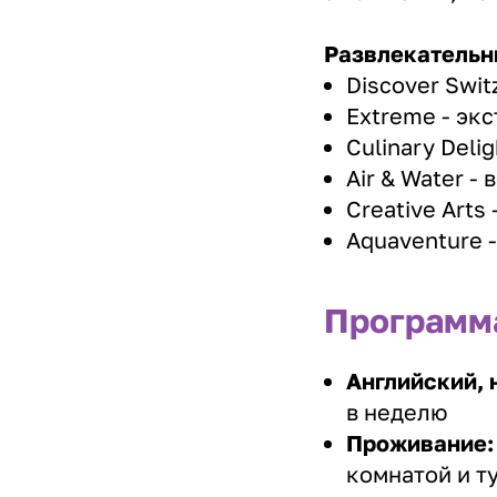
Развлекательн
Discover Swi
Extreme - эк
Culinary Deli
Air & Water 
Creative Arts
Aquaventure 
Программ
Английский,
в неделю
Проживание
комнатой и т