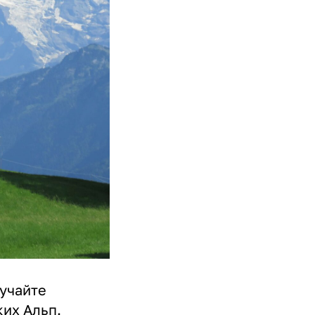
зучайте
их Альп.