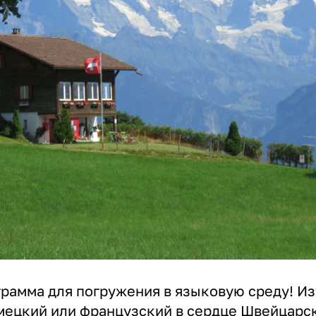
рамма для погружения в языковую среду! И
мецкий или французский в сердце Швейцарск