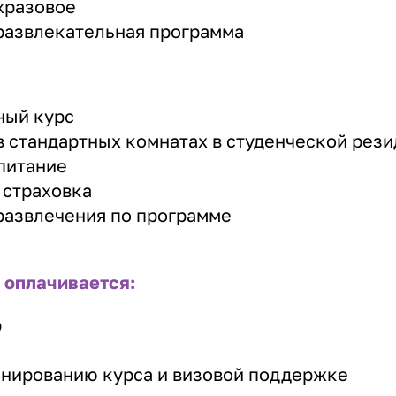
хразовое
развлекательная программа
ный курс
 стандартных комнатах в студенческой рез
питание
 страховка
развлечения по программе
 оплачивается:
р
онированию курса и визовой поддержке