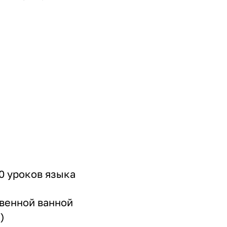
0 уроков языка
твенной ванной
)